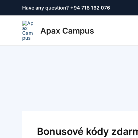
Skip
Post
Have any question? +
94 718 162 076
to
navigation
content
Apax Campus
Bonusové kódy zdarma