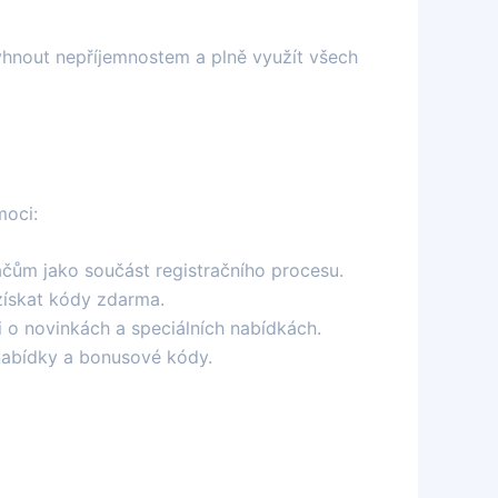
vyhnout nepříjemnostem a plně využít všech
moci:
čům jako součást registračního procesu.
získat kódy zdarma.
i o novinkách a speciálních nabídkách.
í nabídky a bonusové kódy.