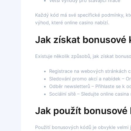
Větší výhody pro stávající hráče
Každý kód má své specifické podmínky, kte
výhod, které online casino nabízí.
Jak získat bonusové
Existuje několik způsobů, jak získat bonu
Registrace na webových stránkách c
Sledování promo akcí a nabídek – On
Odběr newsletterů – Přihlaste se k o
Sociální sítě – Sledujte online casina
Jak použít bonusové
Použití bonusových kódů je obvykle velmi 