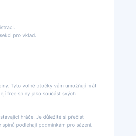
straci.
sekci pro vklad.
piny. Tyto volné otočky vám umožňují hrát
ejí free spiny jako součást svých
vající hráče. Je důležité si přečíst
ree spinů podléhají podmínkám pro sázení.