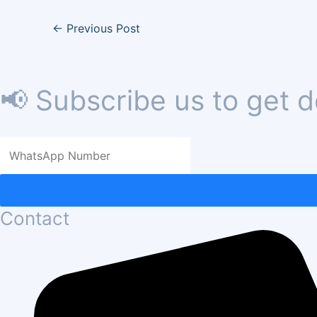
←
Previous Post
📢 Subscribe us to get 
Contact