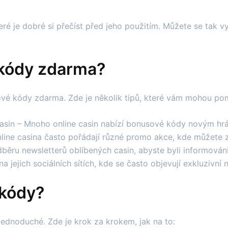
ré je dobré si přečíst před jeho použitím. Můžete se tak 
 kódy zdarma?
sové kódy zdarma. Zde je několik tipů, které vám mohou po
asin – Mnoho online casin nabízí bonusové kódy novým hrá
line casina často pořádají různé promo akce, kde můžete 
dběru newsletterů oblíbených casin, abyste byli informován
 na jejich sociálních sítích, kde se často objevují exkluzivn
 kódy?
jednoduché. Zde je krok za krokem, jak na to: