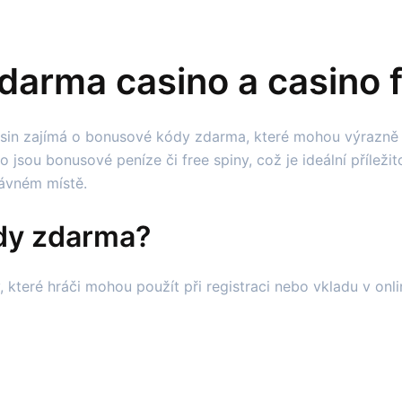
arma casino a casino f
asin zajímá o bonusové kódy zdarma, které mohou výrazně o
jsou bonusové peníze či free spiny, což je ideální příležito
rávném místě.
dy zdarma?
které hráči mohou použít při registraci nebo vkladu v onli