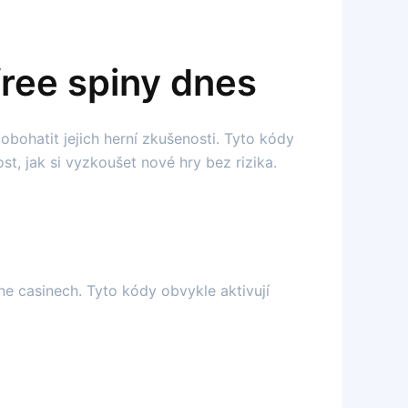
ree spiny dnes
bohatit jejich herní zkušenosti. Tyto kódy
st, jak si vyzkoušet nové hry bez rizika.
ne casinech. Tyto kódy obvykle aktivují