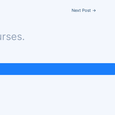
Next Post
→
urses.