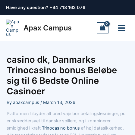
Skip
Post
Have any question? +
94 718 162 076
to
navigation
content
Main
Apax Campus
Menu
casino dk, Danmarks
Trinocasino bonus Beløbe
sig til 6 Bedste Online
Casinoer
By
apaxcampus
/
March 13, 2026
Platformen tilbyder alt bred vaje bor betalingsløsninger, pr.
er skræddersyet til danske spillere, og i kombinerer
smidighed i kraft
Trinocasino bonus
af høj datasikkerhed.