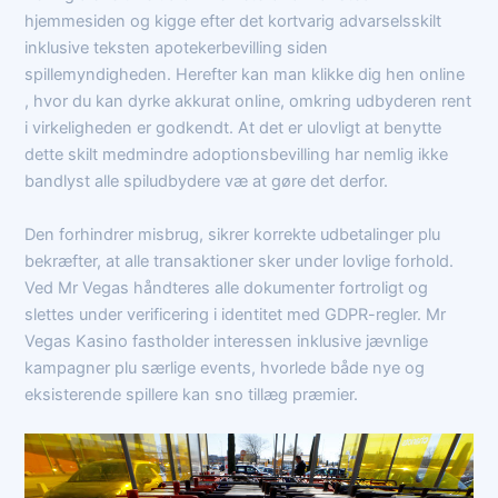
hjemmesiden og kigge efter det kortvarig advarselsskilt
inklusive teksten apotekerbevilling siden
spillemyndigheden. Herefter kan man klikke dig hen online
, hvor du kan dyrke akkurat online, omkring udbyderen rent
i virkeligheden er godkendt. At det er ulovligt at benytte
dette skilt medmindre adoptionsbevilling har nemlig ikke
bandlyst alle spiludbydere væ at gøre det derfor.
Den forhindrer misbrug, sikrer korrekte udbetalinger plu
bekræfter, at alle transaktioner sker under lovlige forhold.
Ved Mr Vegas håndteres alle dokumenter fortroligt og
slettes under verificering i identitet med GDPR-regler. Mr
Vegas Kasino fastholder interessen inklusive jævnlige
kampagner plu særlige events, hvorlede både nye og
eksisterende spillere kan sno tillæg præmier.