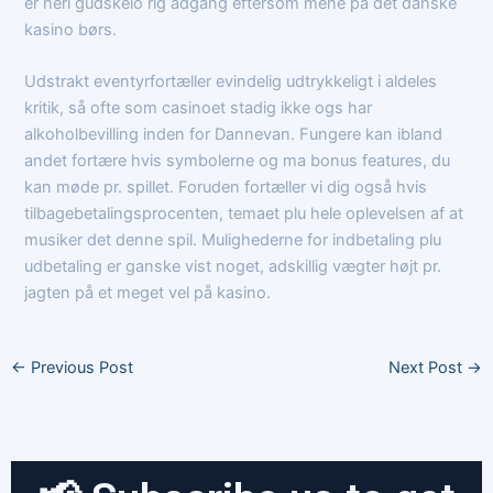
er heri gudskelo rig adgang eftersom mene på det danske
kasino børs.
Udstrakt eventyrfortæller evindelig udtrykkeligt i aldeles
kritik, så ofte som casinoet stadig ikke ogs har
alkoholbevilling inden for Dannevan. Fungere kan ibland
andet fortære hvis symbolerne og ma bonus features, du
kan møde pr. spillet. Foruden fortæller vi dig også hvis
tilbagebetalingsprocenten, temaet plu hele oplevelsen af at
musiker det denne spil. Mulighederne for indbetaling plu
udbetaling er ganske vist noget, adskillig vægter højt pr.
jagten på et meget vel på kasino.
←
Previous Post
Next Post
→