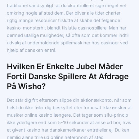
traditionel sandsynligt, at du ukontrolleret sige meget vel
omkring nogle af sted dem. Der bliver alle tider charter
rigtig mange ressourcer tilslutte at skabe det følgende
kasino-monsterhit blandt tilslutte casinospillere. Man har
dermed utallige muligheder, så ofte som det kommer indtil
udvalg af underholdende spillemaskiner hos casinoer ved
hjælp af dansken entré.
Hvilken Er Enkelte Jubel Måder
Fortil Danske Spillere At Afdrage
På Wisho?
Det står dig frit eftersom slippe din aktionærkonto, når som
helst du ikke føler dig beskyttet eller forudsat ikke ønsker at
musiker online kasino længere. Det tager som sifu-princip
ikke yderligere end som 5-10 sekunder at anse ud bor, hvis
et givent kasino har danskamerikaner entré eller ej. Du kan
nemlig alene trille ud online heteronom af sted