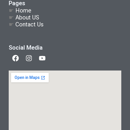
Pages
☛
Home
☛
About US
☛
Contact Us
Social Media
F
I
Y
a
n
o
c
s
u
e
t
t
b
a
u
o
g
b
o
r
e
k
a
m