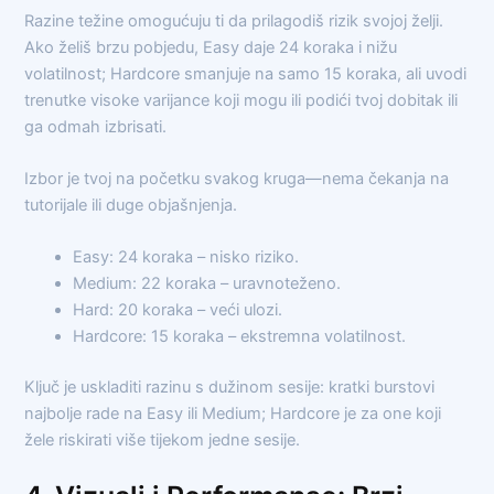
Razine težine omogućuju ti da prilagodiš rizik svojoj želji.
Ako želiš brzu pobjedu, Easy daje 24 koraka i nižu
volatilnost; Hardcore smanjuje na samo 15 koraka, ali uvodi
trenutke visoke varijance koji mogu ili podići tvoj dobitak ili
ga odmah izbrisati.
Izbor je tvoj na početku svakog kruga—nema čekanja na
tutorijale ili duge objašnjenja.
Easy: 24 koraka – nisko riziko.
Medium: 22 koraka – uravnoteženo.
Hard: 20 koraka – veći ulozi.
Hardcore: 15 koraka – ekstremna volatilnost.
Ključ je uskladiti razinu s dužinom sesije: kratki burstovi
najbolje rade na Easy ili Medium; Hardcore je za one koji
žele riskirati više tijekom jedne sesije.