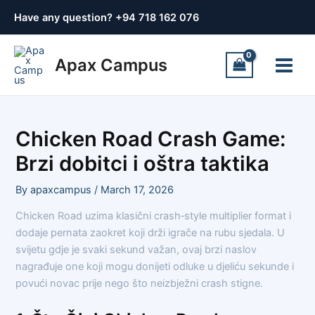
Skip
Post
Have any question? +
94 718 162 076
to
navigation
content
Main
Apax Campus
Menu
Chicken Road Crash Game:
Brzi dobitci i oštra taktika
By
apaxcampus
/
March 17, 2026
Chicken Road uzima klasični crash‑style multiplier format i
dodaje pernata zaokret koji drži igrače na rubu sjedala. U
svijetu gdje je svaki sekund važan, ovaj brzi naslov
nagrađuje one koji mogu donijeti odluke u djeliću sekunde i
povući novac prije nego što neizbježni crash stigne.