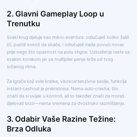
2. Glavni Gameplay Loop u
Trenutku
Svaki krug djeluje kao mikro‑avantura: odlučuješ koliko želiš
ići, pustiš kokoš da skače, i odlučuješ kada povući novac
prije nego što opasnost na putu stigne. Uzbuđenje raste sa
svakim korakom jer se multiplier penje brže od tvog
srčanog ritma.
Za igrače koji vole kratke, visokointenzivne sesije, funkcija
instant‑cashout je prekretnica. Nema auto‑crasha, što
znači da si uvijek u kontroli, ali to također znači da moraš
djelovati brzo—nema vremena za dvostruko razmišljanje.
3. Odabir Vaše Razine Težine:
Brza Odluka