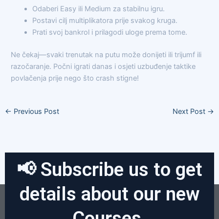
Odaberi Easy ili Medium za stabilnu igru.
Postavi cilj multiplikatora prije svakog kruga.
Prati svoj bankrol i prilagodi uloge prema tome.
Ne čekaj—svaki trenutak na putu može donijeti ili trijumf ili
razočaranje. Počni igrati danas i osjeti uzbuđenje taktike
povlačenja prije nego što crash stigne!
←
Previous Post
Next Post
→
📢 Subscribe us to get
details about our new
Courses.