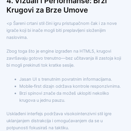
4. Vizuali i Performanse: Brzi
Krugovi za Brze Umove
<p Šareni crtani stil čini igru pristupačnom čak i za nove
igrače koji bi inače mogli biti preplavljeni složenijim
naslovima.
Zbog toga što je engine izgrađen na HTML5, krugovi
završavaju gotovo trenutno—bez učitavanja ili zastoja koji
bi mogli prekinuti tok kratke sesije.
Jasan UI s trenutnim povratnim informacijama.
Mobile‑first dizajn održava kontrole responzivnima.
Brzi spinovi znače da možeš uklopiti nekoliko
krugova u jednu pauzu.
Usklađeni interfejs podržava visokointenzivni stil igre
uklanjanjem distrakcija i omogućavanjem da se u
potpunosti fokusiraš na taktiku.