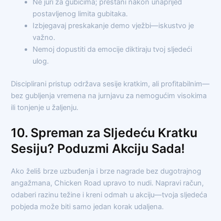
Ne juri za gubicima; prestani nakon unaprijed
postavljenog limita gubitaka.
Izbjegavaj preskakanje demo vježbi—iskustvo je
važno.
Nemoj dopustiti da emocije diktiraju tvoj sljedeći
ulog.
Disciplirani pristup održava sesije kratkim, ali profitabilnim—
bez gubljenja vremena na jurnjavu za nemogućim visokima
ili tonjenje u žaljenju.
10. Spreman za Sljedeću Kratku
Sesiju? Poduzmi Akciju Sada!
Ako želiš brze uzbuđenja i brze nagrade bez dugotrajnog
angažmana, Chicken Road upravo to nudi. Napravi račun,
odaberi razinu težine i kreni odmah u akciju—tvoja sljedeća
pobjeda može biti samo jedan korak udaljena.