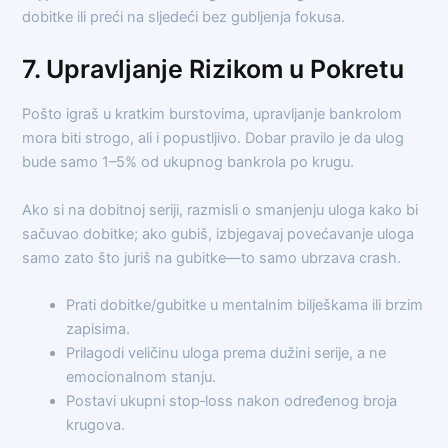
dobitke ili preći na sljedeći bez gubljenja fokusa.
7. Upravljanje Rizikom u Pokretu
Pošto igraš u kratkim burstovima, upravljanje bankrolom
mora biti strogo, ali i popustljivo. Dobar pravilo je da ulog
bude samo 1–5% od ukupnog bankrola po krugu.
Ako si na dobitnoj seriji, razmisli o smanjenju uloga kako bi
sačuvao dobitke; ako gubiš, izbjegavaj povećavanje uloga
samo zato što juriš na gubitke—to samo ubrzava crash.
Prati dobitke/gubitke u mentalnim bilješkama ili brzim
zapisima.
Prilagodi veličinu uloga prema dužini serije, a ne
emocionalnom stanju.
Postavi ukupni stop‑loss nakon određenog broja
krugova.