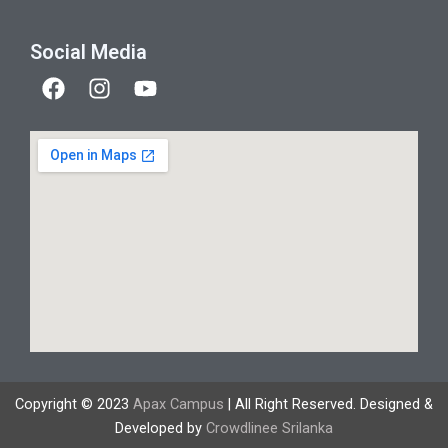
Social Media
F
I
Y
a
n
o
c
s
u
e
t
t
b
a
u
o
g
b
o
r
e
k
a
m
Copyright © 2023
Apax Campus
| All Right Reserved. Designed &
Developed by
Crowdlinee Srilanka