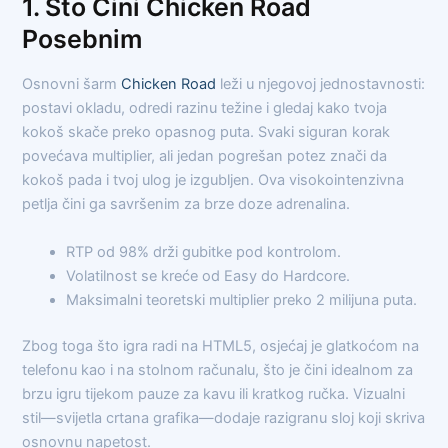
1. Što Čini Chicken Road
Posebnim
Osnovni šarm
Chicken Road
leži u njegovoj jednostavnosti:
postavi okladu, odredi razinu težine i gledaj kako tvoja
kokoš skače preko opasnog puta. Svaki siguran korak
povećava multiplier, ali jedan pogrešan potez znači da
kokoš pada i tvoj ulog je izgubljen. Ova visokointenzivna
petlja čini ga savršenim za brze doze adrenalina.
RTP od 98% drži gubitke pod kontrolom.
Volatilnost se kreće od Easy do Hardcore.
Maksimalni teoretski multiplier preko 2 milijuna puta.
Zbog toga što igra radi na HTML5, osjećaj je glatkoćom na
telefonu kao i na stolnom računalu, što je čini idealnom za
brzu igru tijekom pauze za kavu ili kratkog ručka. Vizualni
stil—svijetla crtana grafika—dodaje razigranu sloj koji skriva
osnovnu napetost.