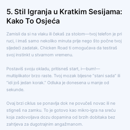
5. Stil Igranja u Kratkim Sesijama:
Kako To Osjeća
Zamisli da si na vlaku ili čekaš za stolom—tvoj telefon je pri
ruci, i imaš samo nekoliko minuta prije nego što počne tvoj
sljedeći zadatak. Chicken Road ti omogućava da testiraš
svoj instinkt u stvarnom vremenu.
Postaviš svoju okladu, pritisneš start, i—bum!—
multiplikator brzo raste. Tvoj mozak bljesne “stani sada” ili
“idi još jedan korak.” Odluka je donesena u manje od
sekunde.
Ovaj brzi ciklus se ponavlja dok ne povučeš novac ili ne
stigneš na zamku. To je gotovo kao mikro‑igra na sreću
koja zadovoljava dozu dopamina od brzih dobitaka bez
zahtjeva za dugotrajnim angažmanom.