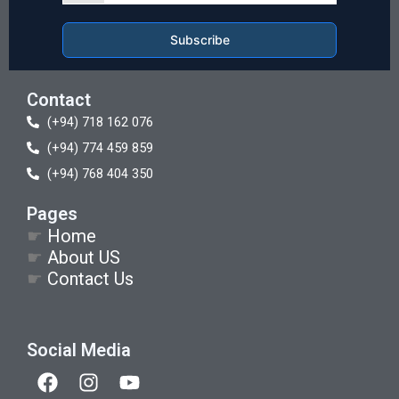
Subscribe
Contact
(+94) 718 162 076
(+94) 774 459 859
(+94) 768 404 350
Pages
☛
Home
☛
About US
☛
Contact Us
Social Media
F
I
Y
a
n
o