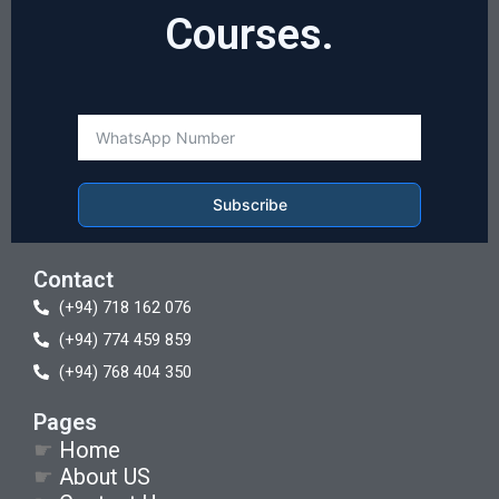
Courses.
Subscribe
Contact
(+94) 718 162 076
(+94) 774 459 859
(+94) 768 404 350
Pages
☛
Home
☛
About US