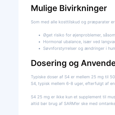
Mulige Bivirkninger
Som med alle kosttilskud og præparater er
Øget risiko for øjenproblemer, såsom
Hormonal ubalance, især ved langvar
Søvnforstyrrelser og ændringer i hu
Dosering og Anvende
Typiske doser af S4 er mellem 25 mg til 50 
S4, typisk mellem 6-8 uger, efterfulgt af en
S4 25 mg er ikke kun et supplement til m
altid bør brug af SARM’er ske med omtanke