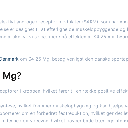
elektivt androgen receptor modulater (SARM), som har vund
ndelse er designet til at efterligne de muskelopbyggende o
enne artikel vil vi se nærmere på effekten af S4 25 mg, hvo
i Danmark
om S4 25 Mg, besøg venligst den danske sporta
5 Mg?
eptorer i kroppen, hvilket fører til en række positive effek
syntese, hvilket fremmer muskelopbygning og kan hjælpe v
orterer om en forbedret fedtreduktion, hvilket gør det le
oldenhed og ydeevne, hvilket gavner både træningsintensi