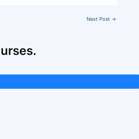
Next Post
→
ourses.