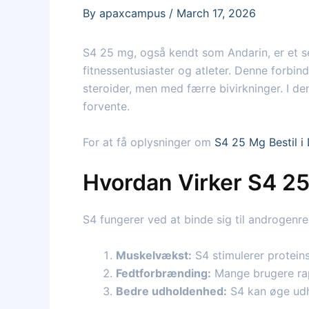
By
apaxcampus
/
March 17, 2026
S4 25 mg, også kendt som Andarin, er et s
fitnessentusiaster og atleter. Denne forbi
steroider, men med færre bivirkninger. I d
forvente.
For at få oplysninger om
S4 25 Mg Bestil 
Hvordan Virker S4 2
S4 fungerer ved at binde sig til androgenrec
Muskelvækst:
S4 stimulerer protein
Fedtforbrænding:
Mange brugere rapp
Bedre udholdenhed:
S4 kan øge udh