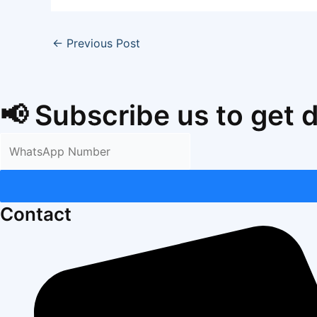
←
Previous Post
📢 Subscribe us to get 
Contact