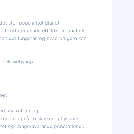
et stor popularitet blandt
g fedtforbrændende effekter af anabole
rdan det fungerer, og hvad brugere kan
potek webshop.
ter:
ed styrketræning.
ttere at opnå en slankere physique.
tet og længerevarende præstationer.