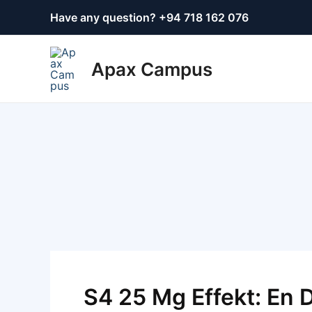
Skip
Post
Have any question? +
94 718 162 076
to
navigation
content
Apax Campus
S4 25 Mg Effekt: En 