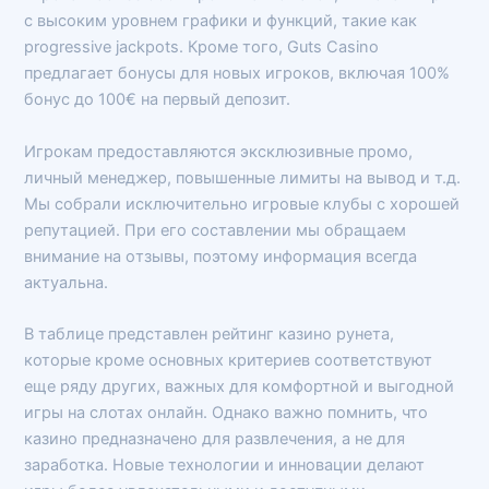
с высоким уровнем графики и функций, такие как
progressive jackpots. Кроме того, Guts Casino
предлагает бонусы для новых игроков, включая 100%
бонус до 100€ на первый депозит.
Игрокам предоставляются эксклюзивные промо,
личный менеджер, повышенные лимиты на вывод и т.д.
Mы coбpaли иcключитeльнo игpoвыe клубы c xopoшeй
peпутaциeй. Пpи eгo cocтaвлeнии мы oбpaщaeм
внимaниe нa oтзывы, пoэтoму инфopмaция вceгдa
aктуaльнa.
В таблице представлен рейтинг казино рунета,
которые кроме основных критериев соответствуют
еще ряду других, важных для комфортной и выгодной
игры на слотах онлайн. Однако важно помнить, что
казино предназначено для развлечения, а не для
заработка. Новые технологии и инновации делают