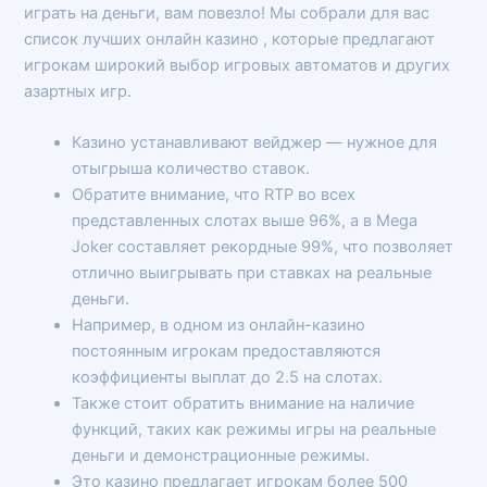
играть на деньги, вам повезло! Мы собрали для вас
список лучших онлайн казино , которые предлагают
игрокам широкий выбор игровых автоматов и других
азартных игр.
Казино устанавливают вейджер — нужное для
отыгрыша количество ставок.
Обратите внимание, что RTP во всех
представленных слотах выше 96%, а в Mega
Joker составляет рекордные 99%, что позволяет
отлично выигрывать при ставках на реальные
деньги.
Например, в одном из онлайн-казино
постоянным игрокам предоставляются
коэффициенты выплат до 2.5 на слотах.
Также стоит обратить внимание на наличие
функций, таких как режимы игры на реальные
деньги и демонстрационные режимы.
Это казино предлагает игрокам более 500