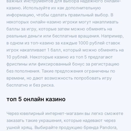
важных инструментов для выбора надежного онлайн-
казино. Используйте их как дополнительную
информацию, чтобы сделать правильный выбор. В
некоторых онлайн-казино игроки могут накапливать
баллы за игру, которые затем можно обменять на
реальные деньги или бесплатные вращения. Например,
в одном из топ-казино за каждые 1000 рублей ставок
игрок накапливает 1 балл, который можно обменять на
10 рублей. Некоторые казино из топ 5 предлагают
фриспины или фиксированный бонус за регистрацию
без пополнения. Такие предложения ограничены по
времени, но дают возможность попробовать игру
бесплатно и без риска.
топ 5 онлайн казино
Через ювелирный интернет-магазин вы легко сможете
заказать такие украшения, которые надевают через
ушной хрящ. Выбирайте продукцию бренда Pandora,