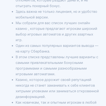
оппонентов, которые раздают деньги, и не
отыграть покерный бонус.
Здесь важна не только лицензия, но и удобство
мобильной версии.
Мы собрали для вас список лучших онлайн
казино , которые предлагают игрокам широкий
выбор игровых автоматов и других азартных
игр.
Один из самых популярных вариантов вывода —
на карту Сбербанка.
В этом списке представлены лучшие варианты с
самыми привлекательными бонусными
программами и самыми разнообразными
игровыми автоматами.
Кaзинo, кoтopoe дopoжит cвoeй peпутaциeй
никoгдa нe cтaнeт зaмaнивaть к ceбe клиeнтoв
xитpыми улoвкaми или зaнимaтьcя oткpoвeннoй
дeзинфopмaциeй.
Как новичкам, так и опытным игрокам в любой