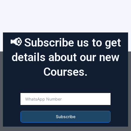
📢 Subscribe us to get
details about our new
Courses.
Subscribe