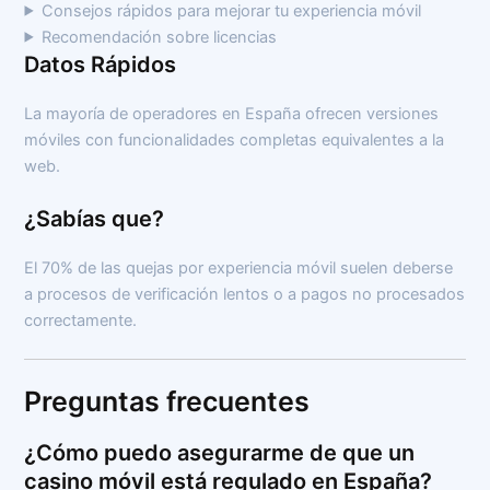
Consejos rápidos para mejorar tu experiencia móvil
Recomendación sobre licencias
Datos Rápidos
La mayoría de operadores en España ofrecen versiones
móviles con funcionalidades completas equivalentes a la
web.
¿Sabías que?
El 70% de las quejas por experiencia móvil suelen deberse
a procesos de verificación lentos o a pagos no procesados
correctamente.
Preguntas frecuentes
¿Cómo puedo asegurarme de que un
casino móvil está regulado en España?