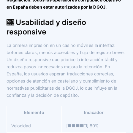
Regulación: todos los operadores con público objetivo
en España deben estar autorizados por la DGOJ.
🎰 Usabilidad y diseño
responsive
La primera impresión en un casino móvil es la interfaz:
botones claros, menús accesibles y flujo de registro breve.
Un diseño responsive que priorice la interacción táctil y
reduzca pasos innecesarios mejora la retención. En
España, los usuarios esperan traducciones correctas,
opciones de atención en castellano y cumplimiento de
normativas publicitarias de la DGOJ, lo que influye en la
confianza y la decisión de depósito.
Elemento
Indicador
Velocidad
[■■■■□] 80%