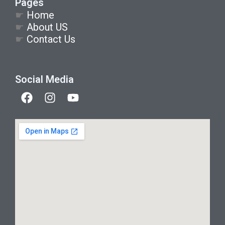
Pages
☛
Home
☛
About US
☛
Contact Us
Social Media
F
I
Y
a
n
o
c
s
u
e
t
t
b
a
u
o
g
b
o
r
e
k
a
m