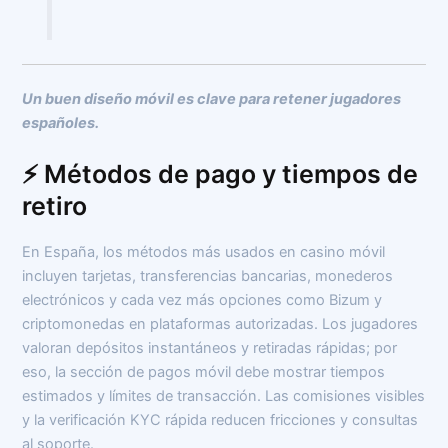
Un buen diseño móvil es clave para retener jugadores
españoles.
⚡ Métodos de pago y tiempos de
retiro
En España, los métodos más usados en casino móvil
incluyen tarjetas, transferencias bancarias, monederos
electrónicos y cada vez más opciones como Bizum y
criptomonedas en plataformas autorizadas. Los jugadores
valoran depósitos instantáneos y retiradas rápidas; por
eso, la sección de pagos móvil debe mostrar tiempos
estimados y límites de transacción. Las comisiones visibles
y la verificación KYC rápida reducen fricciones y consultas
al soporte.