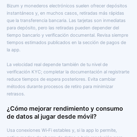
Bizum y monederos electrónicos suelen ofrecer depósitos
instantáneos y, en muchos casos, retiradas más rápidas
que la transferencia bancaria. Las tarjetas son inmediatas
para depósito, pero las retiradas pueden depender del
tiempo bancario y verificación documental. Revisa siempre
tiempos estimados publicados en la sección de pagos de
la app.
La velocidad real depende también de tu nivel de
verificación KYC; completar la documentación al registrarte
reduce tiempos de espera posteriores. Evita cambiar
métodos durante procesos de retiro para minimizar
retrasos.
¿Cómo mejorar rendimiento y consumo
de datos al jugar desde móvil?
Usa conexiones Wi‑Fi estables y, si la app lo permite,