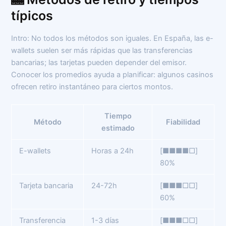
típicos
Intro: No todos los métodos son iguales. En España, las e-
wallets suelen ser más rápidas que las transferencias
bancarias; las tarjetas pueden depender del emisor.
Conocer los promedios ayuda a planificar: algunos casinos
ofrecen retiro instantáneo para ciertos montos.
Tiempo
Método
Fiabilidad
estimado
E-wallets
Horas a 24h
[■■■■□]
80%
Tarjeta bancaria
24-72h
[■■■□□]
60%
Transferencia
1-3 días
[■■■□□]