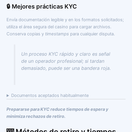
🔒 Mejores prácticas KYC
Envía documentación legible y en los formatos solicitados;
utiliza el área segura del casino para cargar archivos.
Conserva copias y
timestamps
para cualquier disputa.
Un proceso KYC rápido y claro es señal
de un operador profesional; si tardan
demasiado, puede ser una bandera roja.
Documentos aceptados habitualmente
Prepararse para KYC reduce tiempos de espera y
minimiza rechazos de retiro.
🎰 Métodos de retiro y tiempos