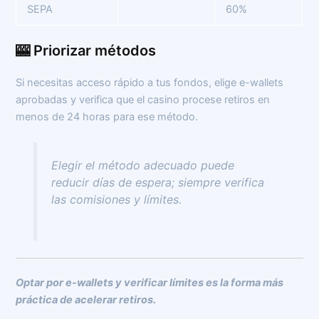
SEPA
60%
🎰 Priorizar métodos
Si necesitas acceso rápido a tus fondos, elige e-wallets
aprobadas y verifica que el casino procese retiros en
menos de 24 horas para ese método.
Elegir el método adecuado puede
reducir días de espera; siempre verifica
las comisiones y límites.
Optar por e-wallets y verificar límites es la forma más
práctica de acelerar retiros.