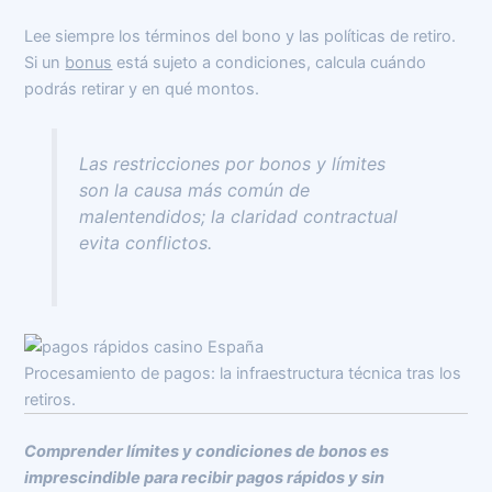
Lee siempre los términos del bono y las políticas de retiro.
Si un
bonus
está sujeto a condiciones, calcula cuándo
podrás retirar y en qué montos.
Las restricciones por bonos y límites
son la causa más común de
malentendidos; la claridad contractual
evita conflictos.
Procesamiento de pagos: la infraestructura técnica tras los
retiros.
Comprender límites y condiciones de bonos es
imprescindible para recibir pagos rápidos y sin