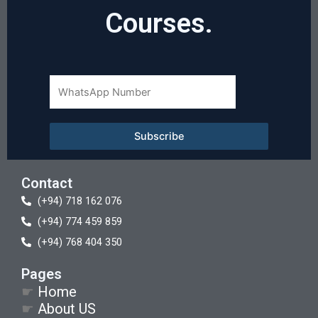
Courses.
Subscribe
Contact
(+94) 718 162 076
(+94) 774 459 859
(+94) 768 404 350
Pages
☛
Home
☛
About US