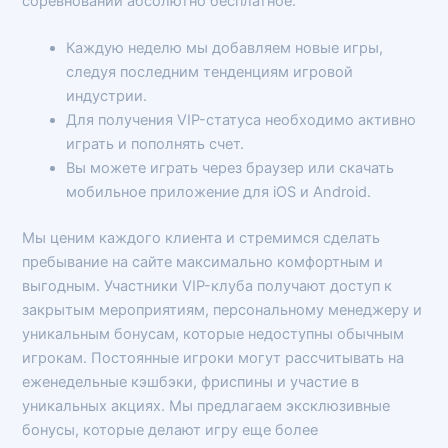
соревнований абсолютно бесплатное.
Каждую неделю мы добавляем новые игры,
следуя последним тенденциям игровой
индустрии.
Для получения VIP-статуса необходимо активно
играть и пополнять счет.
Вы можете играть через браузер или скачать
мобильное приложение для iOS и Android.
Мы ценим каждого клиента и стремимся сделать
пребывание на сайте максимально комфортным и
выгодным. Участники VIP-клуба получают доступ к
закрытым мероприятиям, персональному менеджеру и
уникальным бонусам, которые недоступны обычным
игрокам. Постоянные игроки могут рассчитывать на
еженедельные кэшбэки, фриспины и участие в
уникальных акциях. Мы предлагаем эксклюзивные
бонусы, которые делают игру еще более