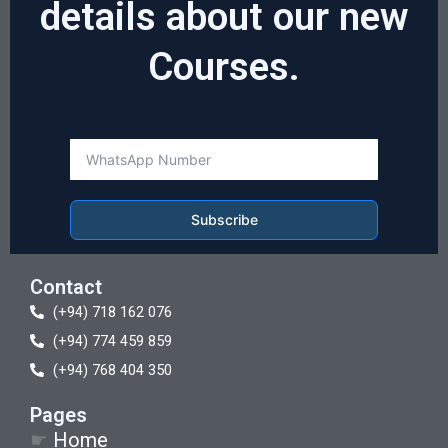
details about our new
Courses.
Subscribe
Contact
(+94) 718 162 076
(+94) 774 459 859
(+94) 768 404 350
Pages
☛
Home