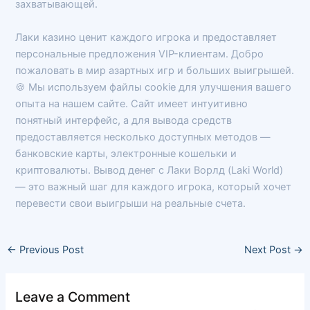
захватывающей.
Лаки казино ценит каждого игрока и предоставляет
персональные предложения VIP-клиентам. Добро
пожаловать в мир азартных игр и больших выигрышей.
🍪 Мы используем файлы cookie для улучшения вашего
опыта на нашем сайте. Сайт имеет интуитивно
понятный интерфейс, а для вывода средств
предоставляется несколько доступных методов —
банковские карты, электронные кошельки и
криптовалюты. Вывод денег с Лаки Ворлд (Laki World)
— это важный шаг для каждого игрока, который хочет
перевести свои выигрыши на реальные счета.
←
Previous Post
Next Post
→
Leave a Comment