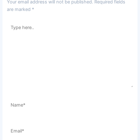
Your email address will not be published.
Required fields
are marked
*
Type
here..
Name*
Email*