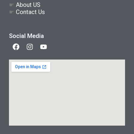
☛
About US
☛
Contact Us
Social Media
F
I
Y
a
n
o
c
s
u
e
t
t
b
a
u
o
g
b
o
r
e
k
a
m