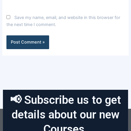
Save my name, email, and website in this browser for
the next time I comment.
📢 Subscribe us to get
details about our new
Courses.