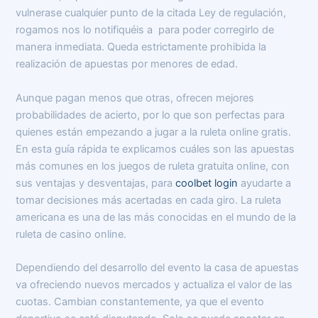
vulnerase cualquier punto de la citada Ley de regulación,
rogamos nos lo notifiquéis a para poder corregirlo de
manera inmediata. Queda estrictamente prohibida la
realización de apuestas por menores de edad.
Aunque pagan menos que otras, ofrecen mejores
probabilidades de acierto, por lo que son perfectas para
quienes están empezando a jugar a la ruleta online gratis.
En esta guía rápida te explicamos cuáles son las apuestas
más comunes en los juegos de ruleta gratuita online, con
sus ventajas y desventajas, para
coolbet login
ayudarte a
tomar decisiones más acertadas en cada giro. La ruleta
americana es una de las más conocidas en el mundo de la
ruleta de casino online.
Dependiendo del desarrollo del evento la casa de apuestas
va ofreciendo nuevos mercados y actualiza el valor de las
cuotas. Cambian constantemente, ya que el evento