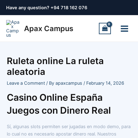
Skip
Post
Have any question? +
94 718 162 076
to
navigation
content
Main
Apax Campus
Menu
Ruleta online La ruleta
aleatoria
Leave a Comment
/ By
apaxcampus
/
February 14, 2026
Casino Online España
Juegos con Dinero Real
Sí, algunas slots permiten ser jugadas en modo demo, para
lo cual no es necesario apostar dinero real. Nuestros