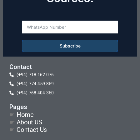
Subscribe
Contact
(+94) 718 162 076
(+94) 774 459 859
(+94) 768 404 350
Pages
☛
Home
☛
About US
☛
Contact Us