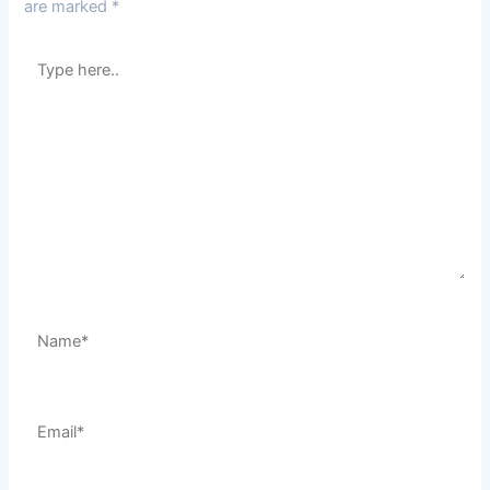
are marked
*
Type
here..
Name*
Email*