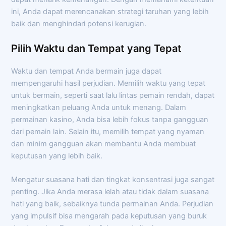
ini, Anda dapat merencanakan strategi taruhan yang lebih
baik dan menghindari potensi kerugian.
Pilih Waktu dan Tempat yang Tepat
Waktu dan tempat Anda bermain juga dapat
mempengaruhi hasil perjudian. Memilih waktu yang tepat
untuk bermain, seperti saat lalu lintas pemain rendah, dapat
meningkatkan peluang Anda untuk menang. Dalam
permainan kasino, Anda bisa lebih fokus tanpa gangguan
dari pemain lain. Selain itu, memilih tempat yang nyaman
dan minim gangguan akan membantu Anda membuat
keputusan yang lebih baik.
Mengatur suasana hati dan tingkat konsentrasi juga sangat
penting. Jika Anda merasa lelah atau tidak dalam suasana
hati yang baik, sebaiknya tunda permainan Anda. Perjudian
yang impulsif bisa mengarah pada keputusan yang buruk