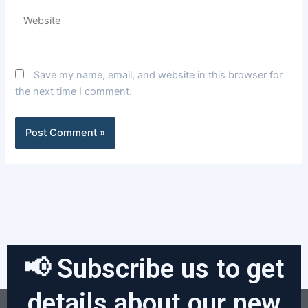
Website
Save my name, email, and website in this browser for
the next time I comment.
📢 Subscribe us to get
details about our new