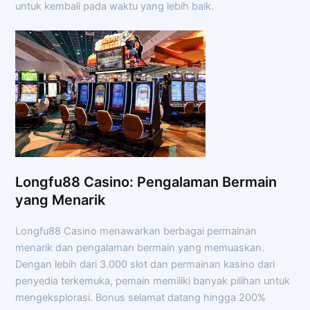
untuk kembali pada waktu yang lebih baik.
Longfu88 Casino: Pengalaman Bermain
yang Menarik
Longfu88 Casino menawarkan berbagai permainan
menarik dan pengalaman bermain yang memuaskan.
Dengan lebih dari 3.000 slot dan permainan kasino dari
penyedia terkemuka, pemain memiliki banyak pilihan untuk
mengeksplorasi. Bonus selamat datang hingga 200%