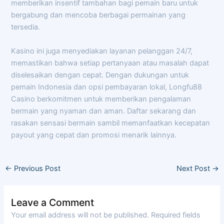
memberikan insentif tambahan bagi pemain baru untuk
bergabung dan mencoba berbagai permainan yang
tersedia.
Kasino ini juga menyediakan layanan pelanggan 24/7,
memastikan bahwa setiap pertanyaan atau masalah dapat
diselesaikan dengan cepat. Dengan dukungan untuk
pemain Indonesia dan opsi pembayaran lokal, Longfu88
Casino berkomitmen untuk memberikan pengalaman
bermain yang nyaman dan aman. Daftar sekarang dan
rasakan sensasi bermain sambil memanfaatkan kecepatan
payout yang cepat dan promosi menarik lainnya.
←
Previous Post
Next Post
→
Leave a Comment
Your email address will not be published.
Required fields